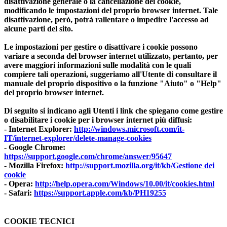
disattivazione generale o la cancellazione dei cookie,
modificando le impostazioni del proprio browser internet. Tale
disattivazione, però, potrà rallentare o impedire l'accesso ad
alcune parti del sito.
Le impostazioni per gestire o disattivare i cookie possono
variare a seconda del browser internet utilizzato, pertanto, per
avere maggiori informazioni sulle modalità con le quali
compiere tali operazioni, suggeriamo all'Utente di consultare il
manuale del proprio dispositivo o la funzione "Aiuto" o "Help"
del proprio browser internet.
Di seguito si indicano agli Utenti i link che spiegano come gestire
o disabilitare i cookie per i browser internet più diffusi:
- Internet Explorer:
http://windows.microsoft.com/it-
IT/internet-explorer/delete-manage-cookies
- Google Chrome:
https://support.google.com/chrome/answer/95647
- Mozilla Firefox:
http://support.mozilla.org/it/kb/Gestione dei
cookie
- Opera:
http://help.opera.com/Windows/10.00/it/cookies.html
- Safari:
https://support.apple.com/kb/PH19255
COOKIE TECNICI